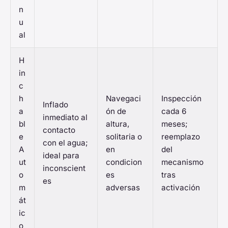
n
u
al
H
in
c
h
Navegaci
Inspección
Inflado
a
ón de
cada 6
inmediato al
bl
altura,
meses;
contacto
e
solitaria o
reemplazo
con el agua;
A
en
del
ideal para
ut
condicion
mecanismo
inconscient
o
es
tras
es
m
adversas
activación
át
ic
o