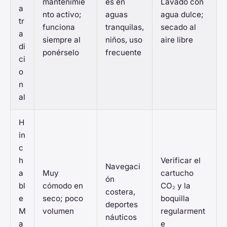
mantenimie
es en
Lavado con
a
nto activo;
aguas
agua dulce;
tr
funciona
tranquilas,
secado al
a
siempre al
niños, uso
aire libre
di
ponérselo
frecuente
ci
o
n
al
H
in
c
h
Verificar el
Navegaci
a
Muy
cartucho
ón
bl
cómodo en
CO₂ y la
costera,
e
seco; poco
boquilla
deportes
M
volumen
regularment
náuticos
a
e