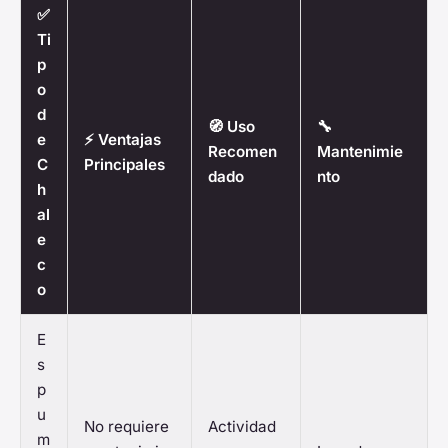
✅
Ti
p
o
d
🧭 Uso
🔧
e
⚡ Ventajas
Recomen
Mantenimie
C
Principales
dado
nto
h
al
e
c
o
E
s
p
u
No requiere
Actividad
m