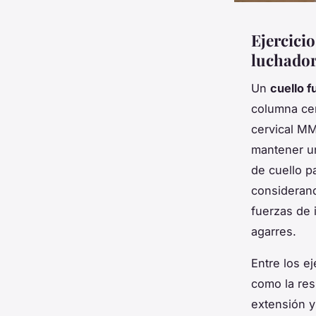
Ejercicio
luchado
Un
cuello f
columna cer
cervical MM
mantener un
de cuello p
considerand
fuerzas de 
agarres.
Entre los e
como la res
extensión y