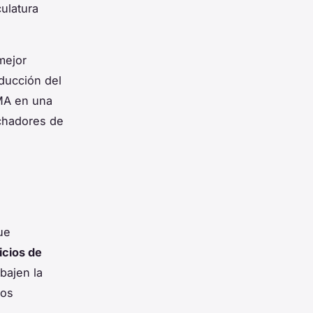
ulatura
mejor
ducción del
MMA en una
uchadores de
ue
icios de
bajen la
tos