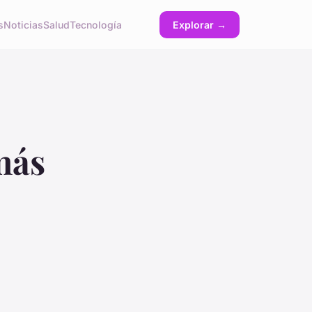
s
Noticias
Salud
Tecnología
Explorar →
más