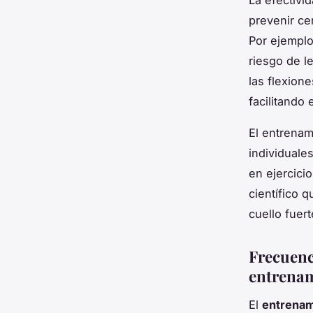
prevenir ce
Por ejemplo
riesgo de l
las flexion
facilitando
El entrenam
individuale
en ejercici
científico 
cuello fuer
Frecuenc
entrenam
El
entrenam