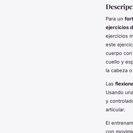
Descripci
Para un
for
ejercicios 
ejercicios 
este ejercic
cuerpo con 
cuello y es
la cabeza o
Las
flexion
Usando una 
y controlad
articular.
El entrenam
con movimie