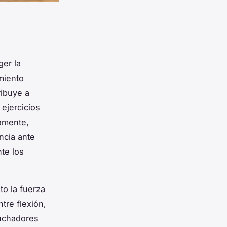
ger la
imiento
ribuye a
 ejercicios
amente,
ncia ante
te los
to la fuerza
tre flexión,
luchadores