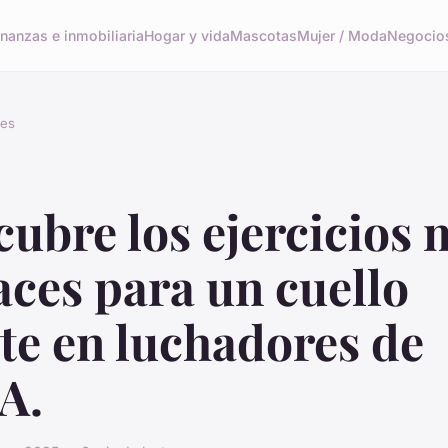
inanzas e inmobiliaria
Hogar y vida
Mascotas
Mujer / Moda
Negocio
tes
ubre los ejercicios 
aces para un cuello
te en luchadores de
A.