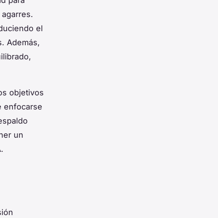
 agarres.
educiendo el
es. Además,
ilibrado,
os objetivos
e enfocarse
respaldo
ener un
.
sión