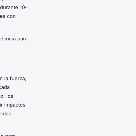
 durante 10-
nes con
técnica para
 la fuerza,
Cada
o: los
ir impactos
lidad
ad para