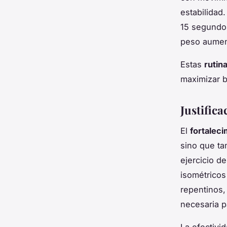
estabilidad
15 segundos
peso aument
Estas
rutin
maximizar b
Justifica
El
fortalec
sino que ta
ejercicio de
isométricos
repentinos,
necesaria p
La efectivi