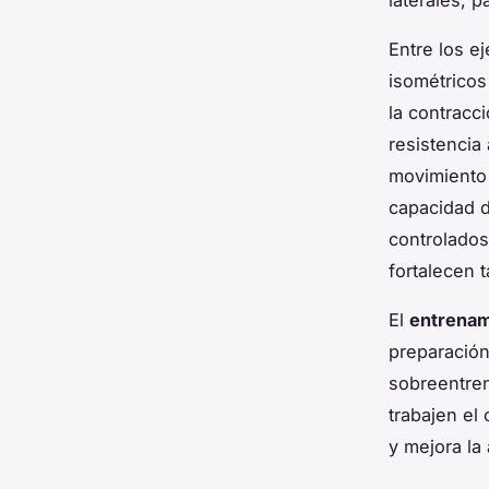
laterales, p
Entre los e
isométricos
la contracc
resistencia 
movimiento 
capacidad d
controlados
fortalecen 
El
entrenam
preparación 
sobreentren
trabajen el
y mejora la