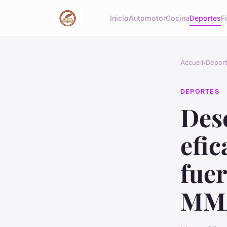
Inicio
Automotor
Cocina
Deportes
F
Accueil
›
Depor
DEPORTES
Desc
efic
fuer
MM