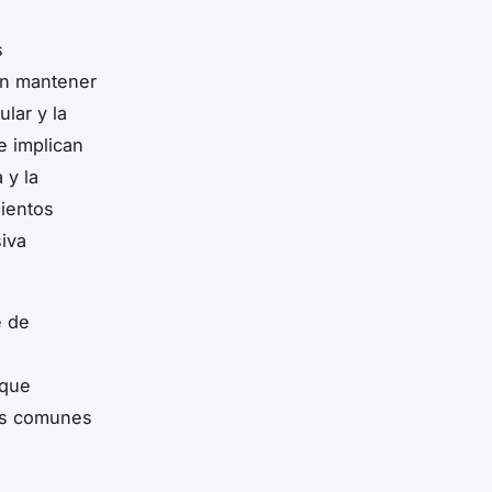
s
 en mantener
lar y la
e implican
 y la
ientos
siva
e de
 que
nes comunes