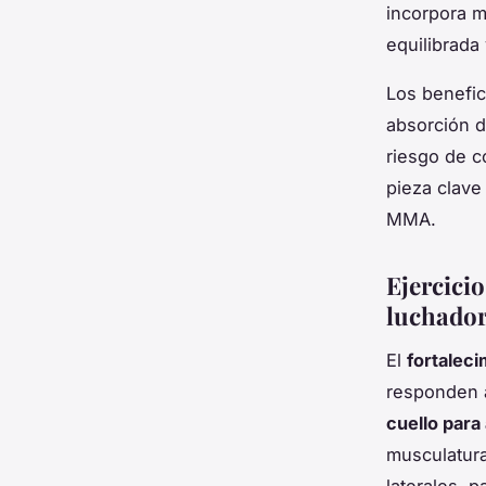
incorpora m
equilibrada
Los benefic
absorción d
riesgo de c
pieza clave
MMA.
Ejercicio
luchado
El
fortalec
responden a
cuello para
musculatura