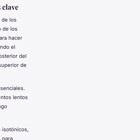
 clave
 de los
 de los
Para hacer
ando el
sterior del
superior de
senciales.
entos lentos
ngo
 isotónicos,
s para